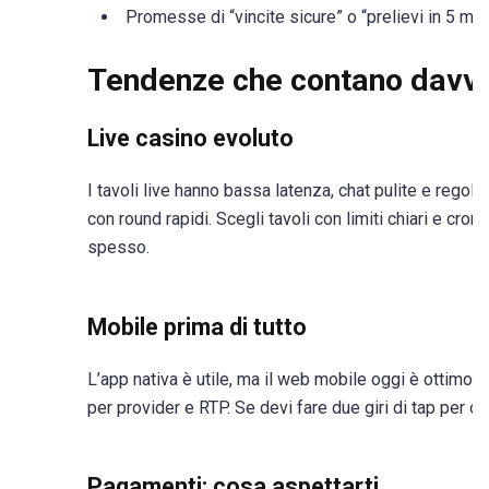
Promesse di “vincite sicure” o “prelievi in 5 mi
Tendenze che contano davv
Live casino evoluto
I tavoli live hanno bassa latenza, chat pulite e rego
con round rapidi. Scegli tavoli con limiti chiari e cron
spesso.
Mobile prima di tutto
L’app nativa è utile, ma il web mobile oggi è ottimo. C
per provider e RTP. Se devi fare due giri di tap per o
Pagamenti: cosa aspettarti