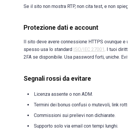
Se il sito non mostra RTP, non cita test, e non spiega 
Protezione dati e account
Il sito deve avere connessione HTTPS ovunque e una 
spesso usa lo standard
ISO/IEC 27001
. I tuoi diritt
2FA se disponibile. Usa password forti, uniche. Evita
Segnali rossi da evitare
Licenza assente o non ADM.
Termini dei bonus confusi o mutevoli, link rotti,
Commissioni sui prelievi non dichiarate.
Supporto solo via email con tempi lunghi.