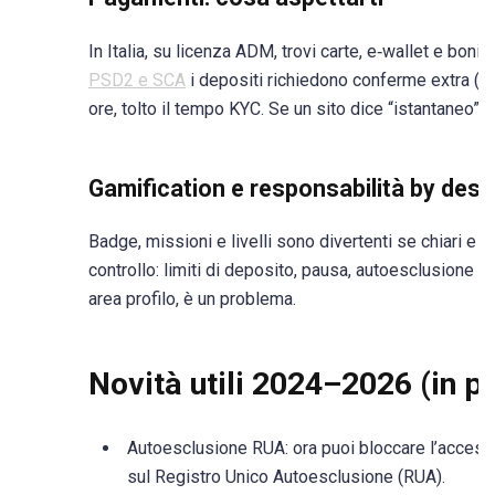
In Italia, su licenza ADM, trovi carte, e‑wallet e boni
PSD2 e SCA
i depositi richiedono conferme extra (es.
ore, tolto il tempo KYC. Se un sito dice “istantaneo” 
Gamification e responsabilità by desi
Badge, missioni e livelli sono divertenti se chiari e o
controllo: limiti di deposito, pausa, autoesclusione in 
area profilo, è un problema.
Novità utili 2024–2026 (in pr
Autoesclusione RUA: ora puoi bloccare l’accesso 
sul Registro Unico Autoesclusione (RUA).