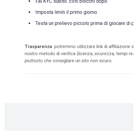
Fai KYC subito. Eviti blocchi dopo.
Imposta limiti il primo giorno.
Testa un prelievo piccolo prima di giocare di più
Trasparenza
: potremmo utilizzare link di affiliazione ai
nostro metodo di verifica (licenza, sicurezza, tempi re
piuttosto che consigliare un sito non sicuro.