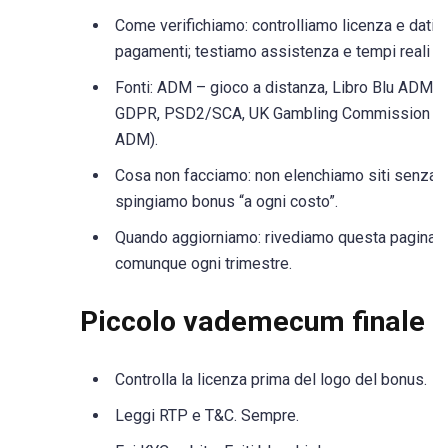
Come verifichiamo: controlliamo licenza e dati
pagamenti; testiamo assistenza e tempi reali con
Fonti: ADM – gioco a distanza, Libro Blu ADM,
GDPR, PSD2/SCA, UK Gambling Commission (best p
ADM).
Cosa non facciamo: non elenchiamo siti senza l
spingiamo bonus “a ogni costo”.
Quando aggiorniamo: rivediamo questa pagina a 
comunque ogni trimestre.
Piccolo vademecum finale
Controlla la licenza prima del logo del bonus.
Leggi RTP e T&C. Sempre.