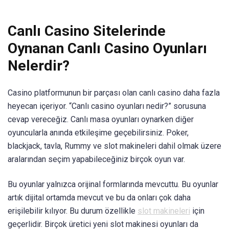
Canlı Casino Sitelerinde
Oynanan Canlı Casino Oyunları
Nelerdir?
Casino platformunun bir parçası olan canlı casino daha fazla
heyecan içeriyor. “Canlı casino oyunları nedir?” sorusuna
cevap vereceğiz. Canlı masa oyunları oynarken diğer
oyuncularla anında etkileşime geçebilirsiniz. Poker,
blackjack, tavla, Rummy ve slot makineleri dahil olmak üzere
aralarından seçim yapabileceğiniz birçok oyun var.
Bu oyunlar yalnızca orijinal formlarında mevcuttu. Bu oyunlar
artık dijital ortamda mevcut ve bu da onları çok daha
erişilebilir kılıyor. Bu durum özellikle
slot makineleri
için
geçerlidir. Birçok üretici yeni slot makinesi oyunları da