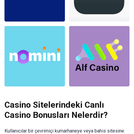
Casino Sitelerindeki Canlı
Casino Bonusları Nelerdir?
Kullanıcılar bir çevrimiçi kumarhaneye veya bahis sitesine.