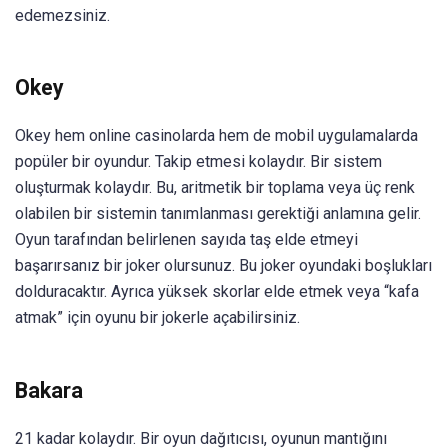
edemezsiniz.
Okey
Okey hem online casinolarda hem de mobil uygulamalarda
popüler bir oyundur. Takip etmesi kolaydır. Bir sistem
oluşturmak kolaydır. Bu, aritmetik bir toplama veya üç renk
olabilen bir sistemin tanımlanması gerektiği anlamına gelir.
Oyun tarafından belirlenen sayıda taş elde etmeyi
başarırsanız bir joker olursunuz. Bu joker oyundaki boşlukları
dolduracaktır. Ayrıca yüksek skorlar elde etmek veya “kafa
atmak” için oyunu bir jokerle açabilirsiniz.
Bakara
21 kadar kolaydır. Bir oyun dağıtıcısı, oyunun mantığını