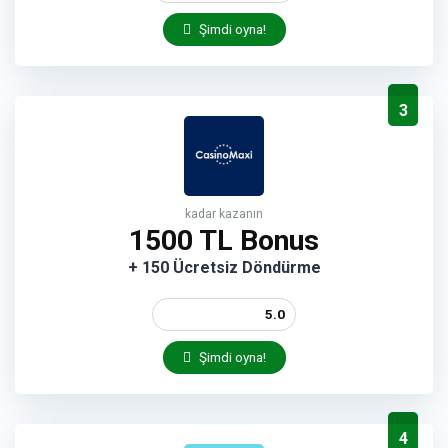
Şimdi oyna!
3
kadar kazanın
1500 TL Bonus
+ 150 Ücretsiz Döndürme
5.0
Şimdi oyna!
4