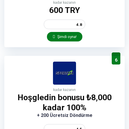
kadar kazanın
600 TRY
4.8
Şimdi oyna!
6
kadar kazanın
Hoşgledin bonusu ₺8,000
kadar 100%
+ 200 Ücretsiz Döndürme
4.5