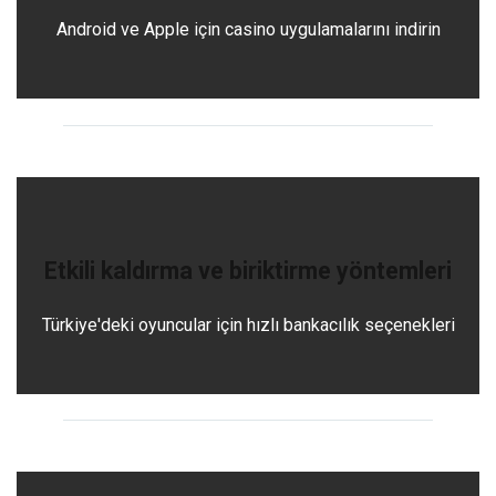
Android ve Apple için casino uygulamalarını indirin
Etkili kaldırma ve biriktirme yöntemleri
Türkiye'deki oyuncular için hızlı bankacılık seçenekleri