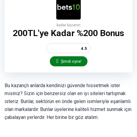
kadar kazanın
200TL'ye Kadar %200 Bonus
4.5
Şimdi oyna!
Bu kazançlı anlarda kendinizi güvende hissetmek ister
misiniz? Sizin için benzersiz olan en iyi siteleri tartışmak
isteriz. Bunlar, sektörün en önde gelen isimleriyle eşanlamlı
olan markalardır. Bunlar üyelerine kaliteli hizmet sunmak için
çabalayan yerlerdir. Her birine bir göz atalım.