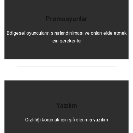
Promosyonlar
Bölgesel oyuncuların sınırlandırılması ve onları elde etmek
için gerekenler
Yazılım
Gizliliği korumak için şifrelenmiş yazılım