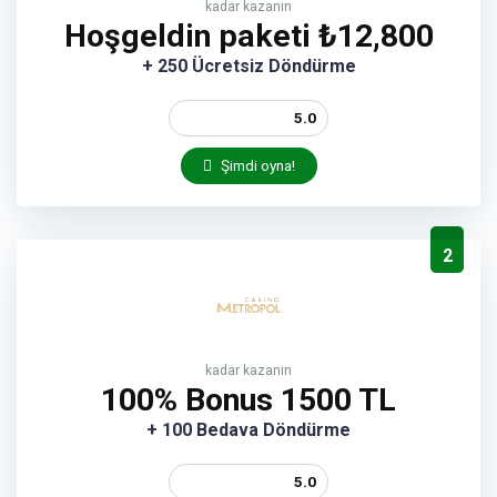
kadar kazanın
Hoşgeldin paketi ₺12,800
+ 250 Ücretsiz Döndürme
5.0
Şimdi oyna!
2
kadar kazanın
100% Bonus 1500 TL
+ 100 Bedava Döndürme
5.0