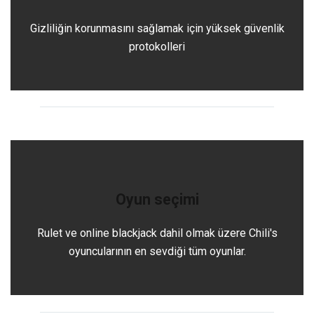
Gizliliğin korunmasını sağlamak için yüksek güvenlik
protokolleri
Oyun seçimi
Rulet ve online blackjack dahil olmak üzere Chili's
oyuncularının en sevdiği tüm oyunlar.