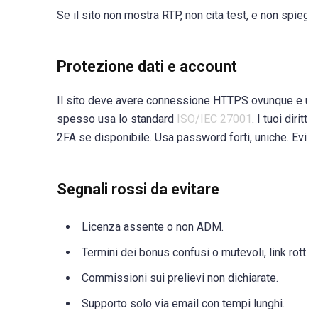
Se il sito non mostra RTP, non cita test, e non spiega 
Protezione dati e account
Il sito deve avere connessione HTTPS ovunque e una 
spesso usa lo standard
ISO/IEC 27001
. I tuoi diritt
2FA se disponibile. Usa password forti, uniche. Evita
Segnali rossi da evitare
Licenza assente o non ADM.
Termini dei bonus confusi o mutevoli, link rotti,
Commissioni sui prelievi non dichiarate.
Supporto solo via email con tempi lunghi.