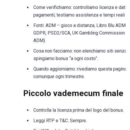
Come verifichiamo: controlliamo licenza e dati
pagamenti; testiamo assistenza e tempi reali con
Fonti: ADM – gioco a distanza, Libro Blu ADM,
GDPR, PSD2/SCA, UK Gambling Commission (best p
ADM).
Cosa non facciamo: non elenchiamo siti senza l
spingiamo bonus “a ogni costo”.
Quando aggiorniamo: rivediamo questa pagina a 
comunque ogni trimestre.
Piccolo vademecum finale
Controlla la licenza prima del logo del bonus.
Leggi RTP e T&C. Sempre.