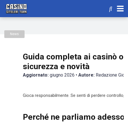
News
Guida completa ai casinò onli
sicurezza e novità
Aggiornato:
giugno 2026 •
Autore:
Redazione Giochi
Gioca responsabilmente. Se senti di perdere controllo,
Perché ne parliamo adesso 